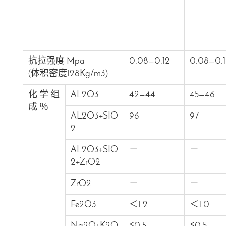
抗拉强度 Mpa
0.08—0.12
0.08—0.1
(体积密度128Kg/m3)
化 学 组
AL2O3
42—44
45—46
成 ％
AL2O3+SIO
96
97
2
AL2O3+SIO
－
－
2+ZrO2
ZrO2
－
－
Fe2O3
＜1.2
＜1.0